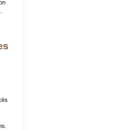
non
.
es
cès
ns.