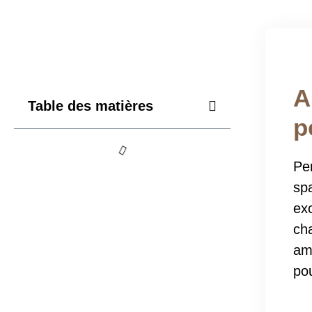
A
Table des matières
p
Per
sp
exc
ch
am
pou