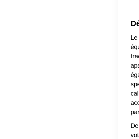
Dé
Le 
éq
tra
apa
ég
sp
cal
acc
par
De
vot