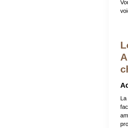
Vou
voi
L
A
c
Ac
La 
fac
am
pr