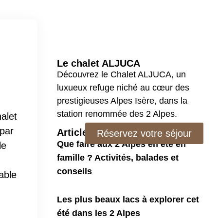
Le chalet ALJUCA
Découvrez le Chalet ALJUCA, un
luxueux refuge niché au cœur des
prestigieuses Alpes Isère, dans la
station renommée des 2 Alpes.
alet
 par
Articles
Réservez votre séjour
Que faire aux 2 Alpes en été en
le
famille ? Activités, balades et
conseils
able
Les plus beaux lacs à explorer cet
été dans les 2 Alpes