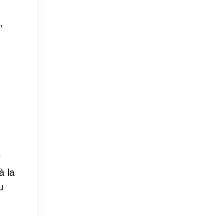
,
r
à la
u