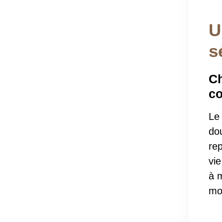
U
s
Ch
co
Le
dou
re
vi
à 
mo