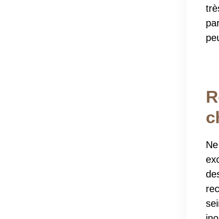
tr
pa
peu
R
c
Ne
exc
de
rec
se
ino