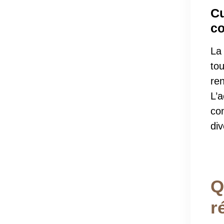
Cu
c
La
tou
ren
L’
co
div
Q
r