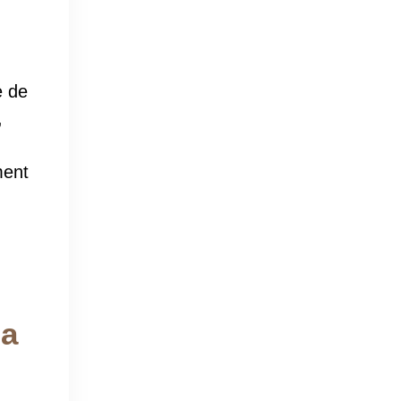
e de
,
ment
la