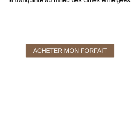
la tranquillité au milieu des cimes enneigées.
ACHETER MON FORFAIT
SKIER AUX 2 ALPES