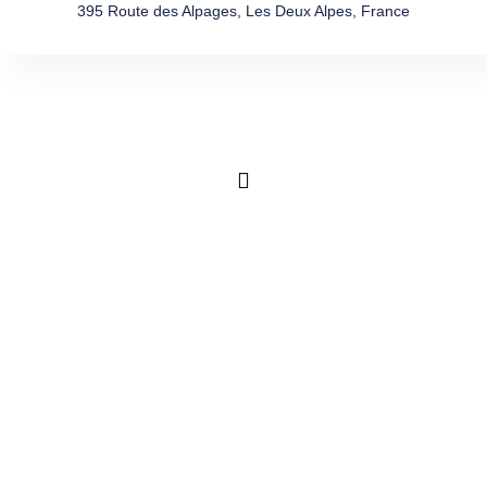
395 Route des Alpages, Les Deux Alpes, France
DÉCOUVRIR LA
STATION
LES 2 ALPES